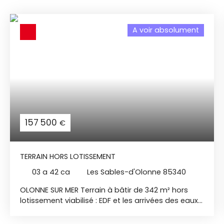
A voir absolument
157 500
€
TERRAIN HORS LOTISSEMENT
03 a 42 ca
Les Sables-d'Olonne 85340
OLONNE SUR MER Terrain à bâtir de 342 m² hors
lotissement viabilisé : EDF et les arrivées des eaux
potables et usées. A découvrir !