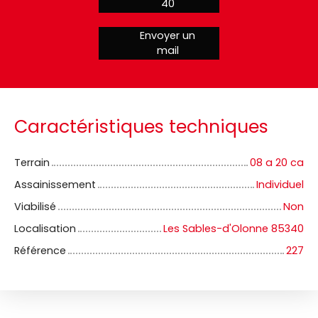
40
Envoyer un
mail
Caractéristiques techniques
Terrain
08 a 20 ca
Assainissement
Individuel
Viabilisé
Non
Localisation
Les Sables-d'Olonne 85340
Référence
227