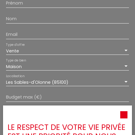
Prénom
Nom
Email
Type d'offre
Vente
Type de bien
Maison
Localisation
Les Sables-d'Olonne (85100)
Budget max (€)
Surface min (m²)
LE RESPECT DE VOTRE VIE PRIVÉE
Pièces min