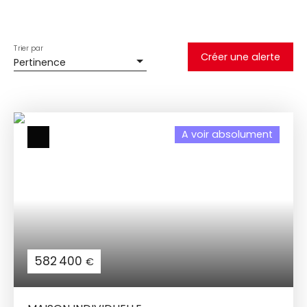
Trier par
Créer une alerte
Pertinence
A voir absolument
582 400
€