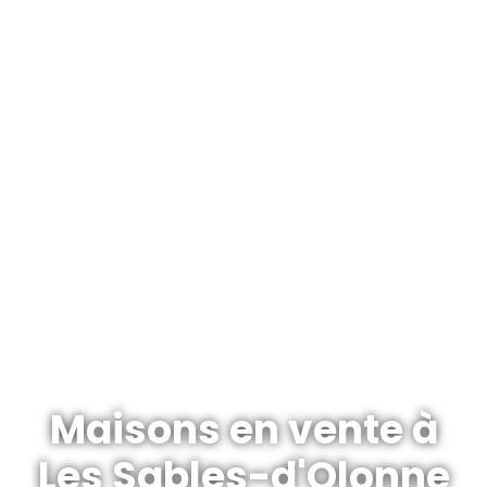
Maisons en vente à
Les Sables-d'Olonne