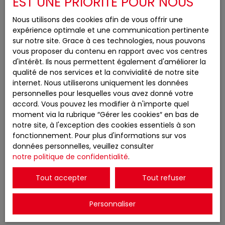
EST UNE PRIORITÉ POUR NOUS
J'accepte le traitement de mes données
Nous utilisons des cookies afin de vous offrir une
personnelles conformément au RGPD. Si vous ne
expérience optimale et une communication pertinente
souhaitez pas faire l'objet de prospection
sur notre site. Grace à ces technologies, nous pouvons
commerciale par voie téléphonique, vous pouvez
vous proposer du contenu en rapport avec vos centres
vous inscrire gratuitement sur la liste d'opposition
d'intérêt. Ils nous permettent également d'améliorer la
au démarchage téléphonique, prévu par l'article
qualité de nos services et la convivialité de notre site
L223-1 du code de la consommation, sur le site
internet. Nous utiliserons uniquement les données
Internet www.bloctel.gouv.fr ou par courrier
personnelles pour lesquelles vous avez donné votre
adressé à :
accord. Vous pouvez les modifier à n'importe quel
moment via la rubrique ″Gérer les cookies″ en bas de
Société Worldline, Service Bloctel, CS 61311, 41013
notre site, à l'exception des cookies essentiels à son
BLOIS CEDEX.
fonctionnement. Pour plus d'informations sur vos
données personnelles, veuillez consulter
Pour en savoir plus sur le traitement de vos
notre politique de confidentialité
.
données personnelles, veuillez consulter notre
politique de confidentialité
.
Tout accepter
Tout refuser
Personnaliser
Recevoir des annonces