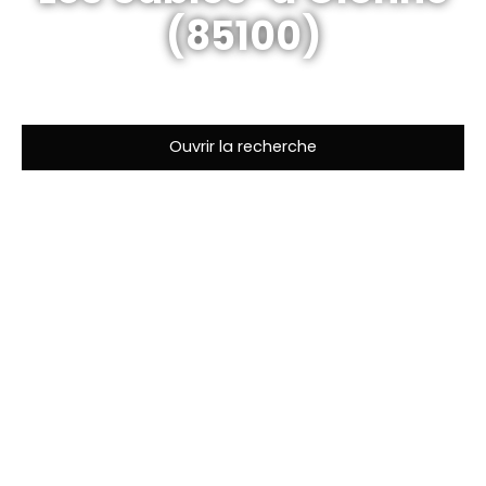
(85100)
Ouvrir la recherche
Type d'offre
Vente
Type de bien
Maison
Localisation
Les Sables-d'Olonne (85100)
Budget max (€)
Surface min (m²)