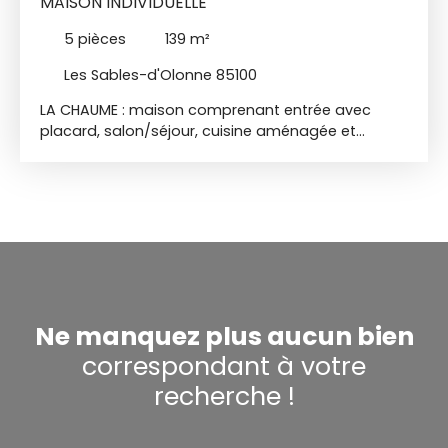
MAISON INDIVIDUELLE
5
pièces
139
m²
Les Sables-d'Olonne 85100
LA CHAUME : maison comprenant entrée avec
placard, salon/séjour, cuisine aménagée et
équipée, véranda, chambre avec salle d'eau
douche et baignoire, wc séparé, palier, 2
chambres, mezzanine pouvant servir de 4e
chambre avec placard, salle d'eau avec wc, beau
terrain clos. A découvrir !
Ne manquez plus aucun bien
correspondant à votre
recherche !