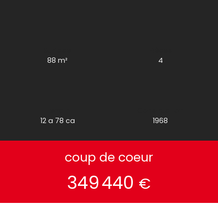
Surface
Pièces
88
m²
4
Terrain
Construction
12 a 78 ca
1968
coup de coeur
349 440
€