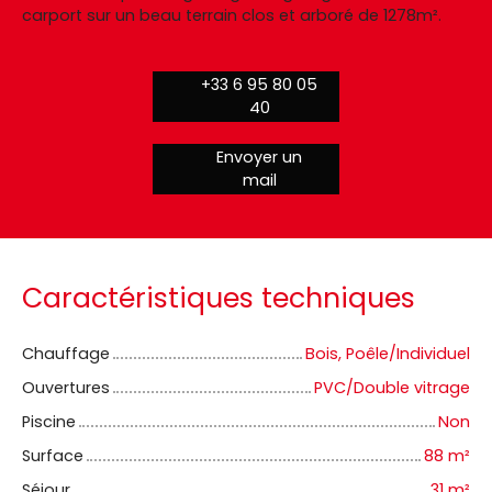
carport sur un beau terrain clos et arboré de 1278m².
+33 6 95 80 05
40
Envoyer un
mail
Caractéristiques techniques
Chauffage
Bois, Poêle/Individuel
Ouvertures
PVC/Double vitrage
Piscine
Non
Surface
88
m²
Séjour
31
m²