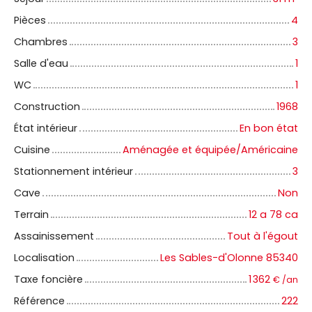
Pièces
4
Chambres
3
Salle d'eau
1
WC
1
Construction
1968
État intérieur
En bon état
Cuisine
Aménagée et équipée/Américaine
Stationnement intérieur
3
Cave
Non
Terrain
12 a 78 ca
Assainissement
Tout à l'égout
Localisation
Les Sables-d'Olonne 85340
Taxe foncière
1 362
€ /an
Référence
222