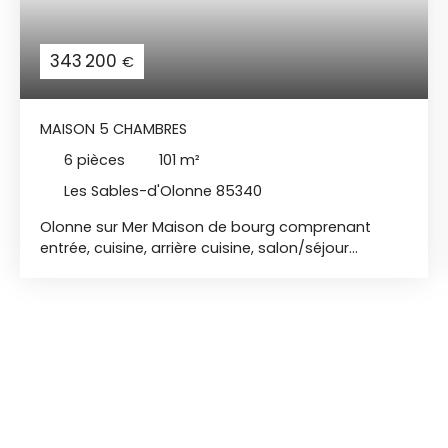
343 200
€
MAISON 5 CHAMBRES
6
pièces
101
m²
Les Sables-d'Olonne 85340
Olonne sur Mer Maison de bourg comprenant
entrée, cuisine, arrière cuisine, salon/séjour
donnant sur le jardin, 5 chambres dont une avec
balcon, salle de bain, wc séparé, buanderie,
garage. Très beau jardin exposé sud/ouest clos. A
découvrir !