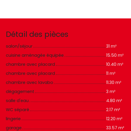
Détail des pièces
salon/séjour
31 m²
cuisine aménagée équipée
15.50 m²
chambre avec placard
10.40 m²
chambre avec placard
11 m²
chambre avec lavabo
11.30 m²
dégagement
3 m²
salle d'eau
4.80 m²
WC séparé
2.17 m²
lingerie
12.20 m²
garage
33.57 m²