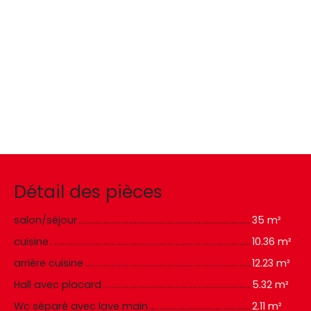
Détail des pièces
salon/séjour
35 m²
cuisine
10.36 m²
arrière cuisine
12.23 m²
Hall avec placard
5.32 m²
Wc séparé avec lave main
2.11 m²