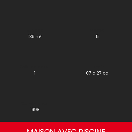
Surface
Pièces
136
m²
5
Salle de bains
Terrain
1
07 a 27 ca
Construction
1998
MAISON AVEC PISCINE