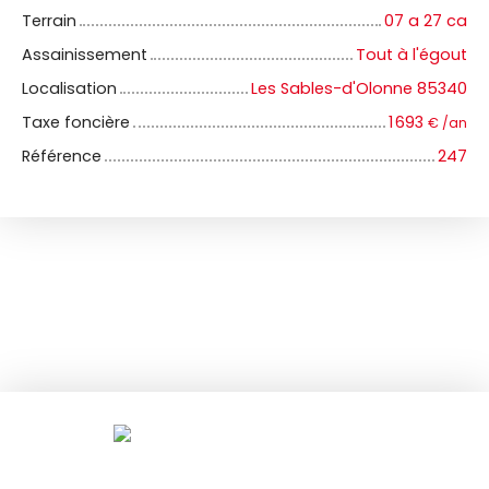
Terrain
07 a 27 ca
Assainissement
Tout à l'égout
Localisation
Les Sables-d'Olonne 85340
Taxe foncière
1 693
€ /an
Référence
247