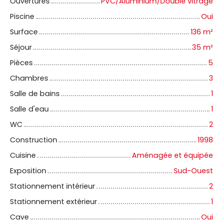
Ouvertures
PVC/Aluminium/Double vitrage
Piscine
Oui
Surface
136
m²
Séjour
35
m²
Pièces
5
Chambres
3
Salle de bains
1
Salle d'eau
1
WC
2
Construction
1998
Cuisine
Aménagée et équipée
Exposition
Sud-Ouest
Stationnement intérieur
2
Stationnement extérieur
1
Cave
Oui