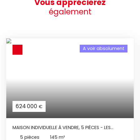
Vous apprécierez
également
A voir absolument
624 000
€
MAISON INDIVIDUELLE À VENDRE, 5 PIÈCES - LES
SABLES-D'OLONNE 85340
5
pièces
145
m²