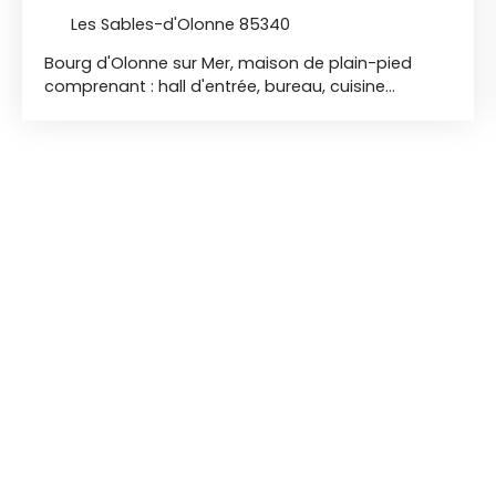
Les Sables-d'Olonne 85340
Bourg d'Olonne sur Mer, maison de plain-pied
comprenant : hall d'entrée, bureau, cuisine
aménagée et équipée, salon/séjour avec
cheminée double face, 2 chambres, dressing, salle
de bains spacieuse avec baignoire et douche
italienne, wc séparé, grand garage de 50m², beau
terrain clos et arborés avec SPA. Pour compléter
cette maison vous offre une annexe d'environ
30m² comprenant salon, chambre, salle d'eau
avec wc. A découvrir !