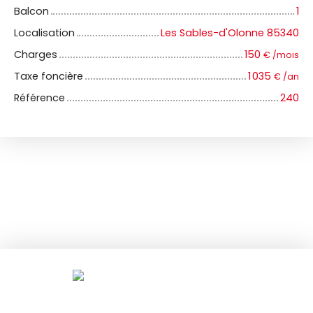
Balcon
1
Localisation
Les Sables-d'Olonne 85340
Charges
150
€ /mois
Taxe foncière
1 035
€ /an
Référence
240