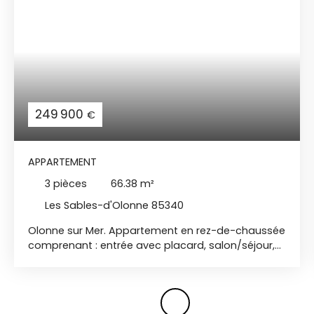
249 900
€
APPARTEMENT
3
pièces
66.38
m²
Les Sables-d'Olonne 85340
Olonne sur Mer. Appartement en rez-de-chaussée
comprenant : entrée avec placard, salon/séjour,
cuisine aménagée et équipée donnant sur
terrasse privative orientée sud, 2 chambres avec
placard, salle d'eau, wc séparé, cet appartement
dispose d'une place de stationnement. Local à