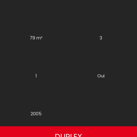
Surface
Pièces
79
m²
3
Salle de bains
Ascenseur
1
Oui
Construction
2005
DUPLEX