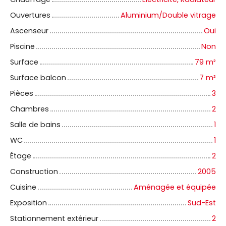
Ouvertures
Aluminium/Double vitrage
Ascenseur
Oui
Piscine
Non
Surface
79
m²
Surface balcon
7
m²
Pièces
3
Chambres
2
Salle de bains
1
WC
1
Étage
2
Construction
2005
Cuisine
Aménagée et équipée
Exposition
Sud-Est
Stationnement extérieur
2