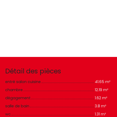
Détail des pièces
entré salon cuisine
41.65 m²
chambre
12.19 m²
dégagement
1.62 m²
salle de bain
3.8 m²
wc
1.31 m²